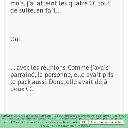
mois, j'ai atteint les quatre CC tout
de suite, en fait…
Oui.
… avec les réunions. Comme j'avais
parrainé, la personne, elle avait pris
le pack aussi. Donc, elle avait déjà
deux CC.
D'accord.
Respecter votre vie privée est notre priorité. Nous utilisons des cookies afin de mesurer l'audience et
vous proposer des offres adaptees à vos centres d'interets. Cliquez sur le bouton pour donner votre
accord. Vous pourrez modifier vos choix si vous le souhaitez.
En savoir plus et parametrer les cookies