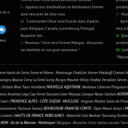
Appelez nos distributrices et distributeurs forever
produit
n du e-
aloé vera près de chez vous
Voya
Commander l'Aloe vera Forever dans d'autres
Après 
pays: Belgique, Canada, Luxembourg, Portugal,
vera à 
Royaume-Uni...
Ques
kies
Nouveau ! Aloe vera Forever Mangue : découvrez
produit
ses bienfaits et son gout savoureux !
L'ac
? Répon
arne Hauts-de-Seine Seine-et-Marne - Montrouge Chatillon Vanves Malakoff Clamart A
utigny Baulne Cerny La Ferté Juvisy Rungis Meudon Vélizy Viroflay Versailles Sèvres
: Orléans Blois Tours Vendôme|
NOUVELLE AQUITAINE
: Bordeaux Libourne Périgueux
lence Arcachon Lège Cap-Ferret Soustons Léon Meyssac Limoges Royan Saintes|
AUVER
 Caen |
PROVENCE ALPES - COTE D'AZUR - VAUCLUSE
: Avignon Morière Salon de Prove
 Carcassonne Toulouse Sanary|
BOURGOGNE-FRANCHE-COMTE
: Dijon Macon Autun |
PA
 Lorient |
HAUTS-DE-FRANCE NORD AINES
: Abbeville Lille Roubaix Tourcoing Dunke
ROM - Ile de la Réunion - Martinique
|
Belgique : Bruxelles Uccle Ixelles Louvain Tou