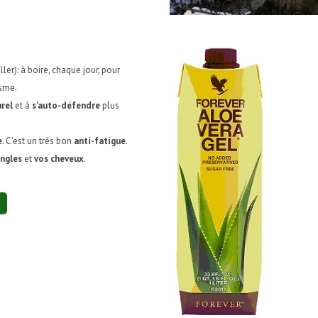
ler): à boire, chaque jour, pour
isme.
urel
et à
s'auto-défendre
plus
e
. C'est un très bon
anti-fatigue
.
ngles
et
vos cheveux
.