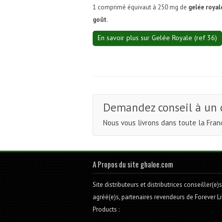
1 comprimé équivaut à 250 mg de
gelée royal
goût
.
En savoir plus sur Gelée Royale (ref 36)
Demandez conseil à un 
Nous vous livrons dans toute la Fran
A Propos du site ghaloe.com
Site distributeurs et distributrices conseiller(e)s
agréé(e)s, partenaires revendeurs de Forever Li
Products :