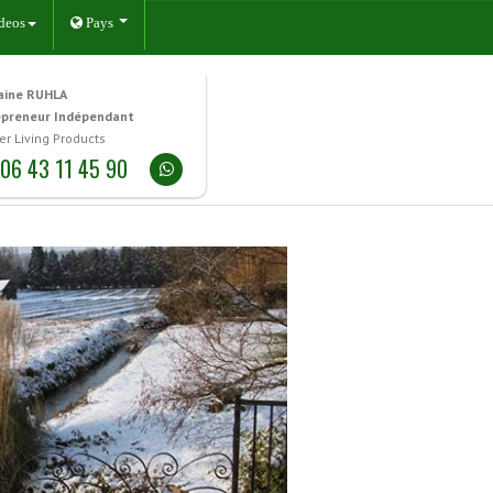
deos
Pays
aine RUHLA
epreneur Indépendant
er Living Products
06 43 11 45 90