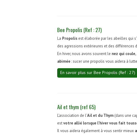
Bee Propolis (Ref : 27)
La
Propolis
est élaborée par les abeilles qui s
des agressions extérieures et des différences 
En hiver, nous avons souvent le
nez qui coule, 
abimée
: sucer une propolis vous aidera à lut
En savoir plus sur Bee Propolis (Ref : 27)
Ail et thym (ref 65)
L'association de l'
Ail et du Thym
(dans une ca
est
votre allié lorsque l'hiver vous fait touss
Il vous aidera également à vous sentir mieux
a