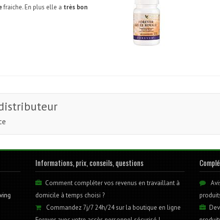
e
fraiche. En plus elle a
très bon
distributeur
ce
Informations, prix, conseils, questions
Compl
Comment compléter vos revenus en travaillant à
Avis
ving
domicile à temps choisi ?
produit
Commandez 7j/7 24h/24 sur la boutique en ligne
Deve
Forever avec votre accès personnel sécurisé !
produit