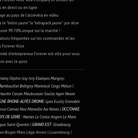
s en direct ou en ligne
ge au pays de l'aloévéra en vidéo
le "bidon jaune" le "tetrapack jaune": pur aloe
boire 99.70% unique sur le marché !
tions fréquentes sur les commandes et les
s Forever Aloe
tivité d'entrepreneur Forever est-elle pour vous
se avec le quizz
ntony Orphin Issy Ivry Etampes Morigny-
 Rambouillet Brétigny Montreuil Cergy Melun |
 Hourtin Carcan Maubuisson Soulac Agen Nexon
GNE RHONE-ALPES DROME
: Lyon Ecully Grenoble
nce Cannes Nice Marseille Aix Nimes |
OCCITANIE
YS DE LOIRE
: Nantes Le Croisic Angers Le Mans
rque Saint-Quentin |
GRAND EST
: Strasbourg
rnai Bruges Mons Liège Anvers | Luxembourg |