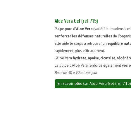
Aloe Vera Gel (ref 715)
Pulpe pure d'
Aloe Vera
(variété barbadensis mil
renforcer les défenses naturelles
de l'organ
Elle aide le corps à retrouver un
équilibre nat
rapidement, plus efficacement.
L'Aloe Vera
hydrate, apaise, cicatrise, régénèr
La pulpe d'Aloe Vera renforce également
vos o
Boire de 30 à 90 mL par jour
En savoir plus sur Aloe Vera Gel (ref 715)