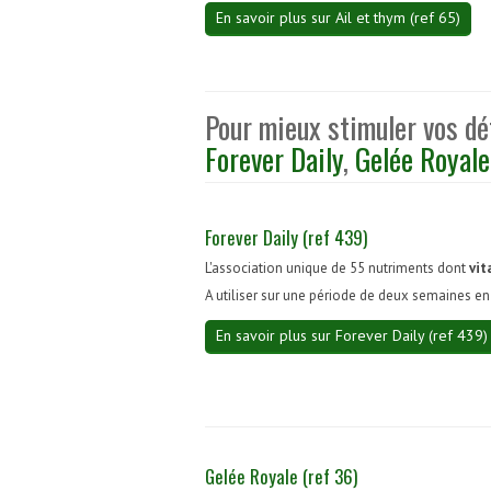
En savoir plus sur Ail et thym (ref 65)
Pour mieux stimuler vos déf
Forever Daily
,
Gelée Royale
Forever Daily (ref 439)
L'association unique de 55 nutriments dont
vit
A utiliser sur une période de deux semaines e
En savoir plus sur Forever Daily (ref 439)
Gelée Royale (ref 36)