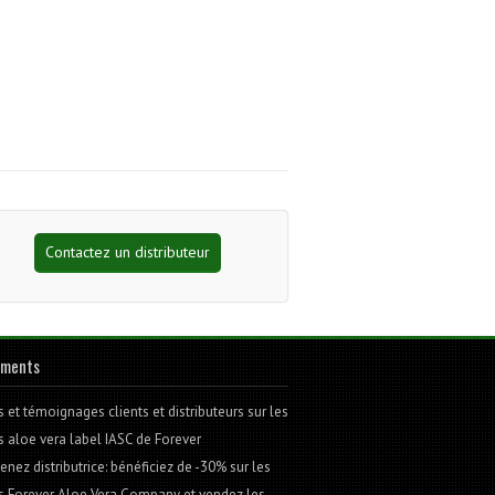
Contactez un distributeur
éments
 et témoignages clients et distributeurs sur les
s aloe vera label IASC de Forever
nez distributrice: bénéficiez de -30% sur les
s Forever Aloe Vera Company et vendez les