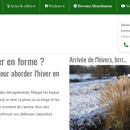
Actus & offres
Produits
Devenez Distributeur
Vi
Ghisl
Entr
Forev
er en forme ?
Arrivée de l'hivers, brrr...
our aborder l'hiver en
en des désagréments. Malgré les beaux
d, le vent, la pluie ou la neige et les
ce moment de l'année. Voici des
enforcer vos défenses naturelles.