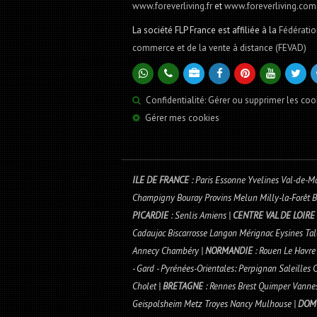
www.foreverliving.fr
et
www.foreverliving.com
La société FLP France est affiliée à la
Fédératio
commerce et de la vente à distance (FEVAD)
Confidentialité: Gérer ou supprimer les coo
Gérer mes cookies
ILE DE FRANCE
: Paris Essonne Yvelines Val-de-M
Champigny Bouray Provins Melun Milly-la-Forêt Bo
PICARDIE
: Senlis Amiens |
CENTRE VAL DE LOIRE
Cadaujac Biscarrosse Langon Mérignac Eysines Ta
Annecy Chambéry |
NORMANDIE
: Rouen Le Havre
- Gard - Pyrénées-Orientales: Perpignan Saleilles
Cholet |
BRETAGNE
: Rennes Brest Quimper Vannes
Geispolsheim Metz Troyes Nancy Mulhouse |
DOM-