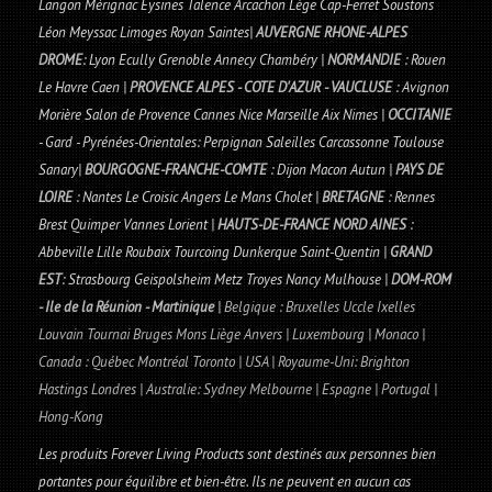
Langon Mérignac Eysines Talence Arcachon Lège Cap-Ferret Soustons
Léon Meyssac Limoges Royan Saintes|
AUVERGNE RHONE-ALPES
DROME
: Lyon Ecully Grenoble Annecy Chambéry |
NORMANDIE
: Rouen
Le Havre Caen |
PROVENCE ALPES - COTE D'AZUR - VAUCLUSE
: Avignon
Morière Salon de Provence Cannes Nice Marseille Aix Nimes |
OCCITANIE
- Gard - Pyrénées-Orientales: Perpignan Saleilles Carcassonne Toulouse
Sanary|
BOURGOGNE-FRANCHE-COMTE
: Dijon Macon Autun |
PAYS DE
LOIRE
: Nantes Le Croisic Angers Le Mans Cholet |
BRETAGNE
: Rennes
Brest Quimper Vannes Lorient |
HAUTS-DE-FRANCE NORD AINES
:
Abbeville Lille Roubaix Tourcoing Dunkerque Saint-Quentin |
GRAND
EST
: Strasbourg Geispolsheim Metz Troyes Nancy Mulhouse |
DOM-ROM
- Ile de la Réunion - Martinique
|
Belgique : Bruxelles Uccle Ixelles
Louvain Tournai Bruges Mons Liège Anvers | Luxembourg | Monaco |
Canada : Québec Montréal Toronto | USA | Royaume-Uni: Brighton
Hastings Londres | Australie: Sydney Melbourne | Espagne | Portugal |
Hong-Kong
Les produits Forever Living Products sont destinés aux personnes bien
portantes pour équilibre et bien-être. Ils ne peuvent en aucun cas