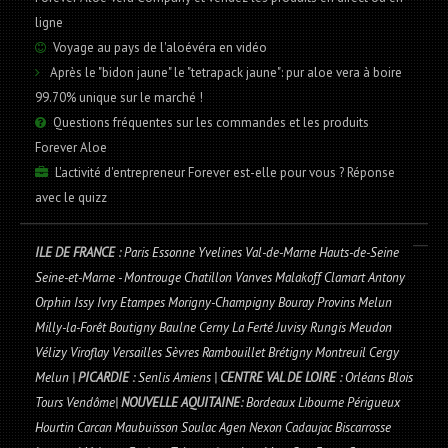
ligne
Voyage au pays de l'aloévéra en vidéo
Après le "bidon jaune" le "tetrapack jaune": pur aloe vera à boire
99.70% unique sur le marché !
Questions fréquentes sur les commandes et les produits
Forever Aloe
L'activité d'entrepreneur Forever est-elle pour vous ? Réponse
avec le quizz
ILE DE FRANCE
: Paris Essonne Yvelines Val-de-Marne Hauts-de-Seine
Seine-et-Marne - Montrouge Chatillon Vanves Malakoff Clamart Antony
Orphin Issy Ivry Etampes Morigny-Champigny Bouray Provins Melun
Milly-la-Forêt Boutigny Baulne Cerny La Ferté Juvisy Rungis Meudon
Vélizy Viroflay Versailles Sèvres Rambouillet Brétigny Montreuil Cergy
Melun |
PICARDIE
: Senlis Amiens |
CENTRE VAL DE LOIRE
: Orléans Blois
Tours Vendôme|
NOUVELLE AQUITAINE
: Bordeaux Libourne Périgueux
Hourtin Carcan Maubuisson Soulac Agen Nexon Cadaujac Biscarrosse