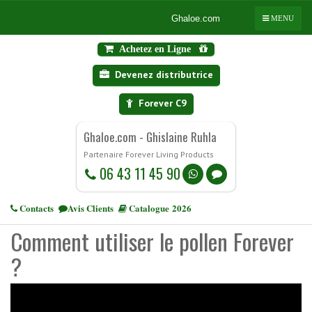
Ghaloe.com
MENU
Achetez en Ligne
Devenez distributrice
Forever C9
Ghaloe.com - Ghislaine Ruhla
Partenaire Forever Living Products
06 43 11 45 90
Contacts
Avis Clients
Catalogue 2026
Comment utiliser le pollen Forever
?