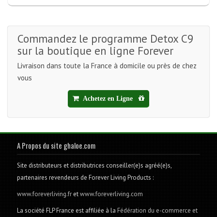
Commandez le programme Detox C9
sur la boutique en ligne Forever
Livraison dans toute la France à domicile ou près de chez
vous
Achetez en Ligne
A Propos du site ghaloe.com
Site distributeurs et distributrices conseiller(e)s agréé(e)s,
partenaires revendeurs de Forever Living Products :
www.foreverliving.fr
et
www.foreverliving.com
La société FLP France est affiliée à la
Fédération du e-commerce et