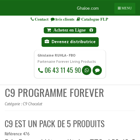
Ghaloe.com
MENU
Contact
Avis clients
Catalogue FLP
Achetez en Ligne
Devenez distributrice
Ghislaine RUHLA - FBO
Partenaire Forever Living Products
06 43 11 45 90
C9 PROGRAMME FOREVER
Catégorie :
C9 Chocolat
C9 EST UN PACK DE 5 PRODUITS
Référence 476