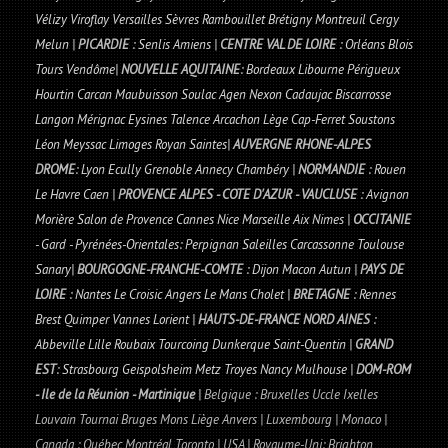
Vélizy Viroflay Versailles Sèvres Rambouillet Brétigny Montreuil Cergy
Melun |
PICARDIE
: Senlis Amiens |
CENTRE VAL DE LOIRE
: Orléans Blois
Tours Vendôme|
NOUVELLE AQUITAINE
: Bordeaux Libourne Périgueux
Hourtin Carcan Maubuisson Soulac Agen Nexon Cadaujac Biscarrosse
Langon Mérignac Eysines Talence Arcachon Lège Cap-Ferret Soustons
Léon Meyssac Limoges Royan Saintes|
AUVERGNE RHONE-ALPES
DROME
: Lyon Ecully Grenoble Annecy Chambéry |
NORMANDIE
: Rouen
Le Havre Caen |
PROVENCE ALPES - COTE D'AZUR - VAUCLUSE
: Avignon
Morière Salon de Provence Cannes Nice Marseille Aix Nimes |
OCCITANIE
- Gard - Pyrénées-Orientales: Perpignan Saleilles Carcassonne Toulouse
Sanary|
BOURGOGNE-FRANCHE-COMTE
: Dijon Macon Autun |
PAYS DE
LOIRE
: Nantes Le Croisic Angers Le Mans Cholet |
BRETAGNE
: Rennes
Brest Quimper Vannes Lorient |
HAUTS-DE-FRANCE NORD AINES
:
Abbeville Lille Roubaix Tourcoing Dunkerque Saint-Quentin |
GRAND
EST
: Strasbourg Geispolsheim Metz Troyes Nancy Mulhouse |
DOM-ROM
- Ile de la Réunion - Martinique
|
Belgique : Bruxelles Uccle Ixelles
Louvain Tournai Bruges Mons Liège Anvers | Luxembourg | Monaco |
Canada : Québec Montréal Toronto | USA | Royaume-Uni: Brighton