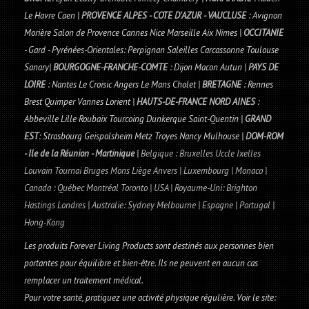
Le Havre Caen |
PROVENCE ALPES - COTE D'AZUR - VAUCLUSE
: Avignon
Morière Salon de Provence Cannes Nice Marseille Aix Nimes |
OCCITANIE
- Gard - Pyrénées-Orientales: Perpignan Saleilles Carcassonne Toulouse
Sanary|
BOURGOGNE-FRANCHE-COMTE
: Dijon Macon Autun |
PAYS DE
LOIRE
: Nantes Le Croisic Angers Le Mans Cholet |
BRETAGNE
: Rennes
Brest Quimper Vannes Lorient |
HAUTS-DE-FRANCE NORD AINES
:
Abbeville Lille Roubaix Tourcoing Dunkerque Saint-Quentin |
GRAND
EST
: Strasbourg Geispolsheim Metz Troyes Nancy Mulhouse |
DOM-ROM
- Ile de la Réunion - Martinique
|
Belgique : Bruxelles Uccle Ixelles
Louvain Tournai Bruges Mons Liège Anvers | Luxembourg | Monaco |
Canada : Québec Montréal Toronto | USA | Royaume-Uni: Brighton
Hastings Londres | Australie: Sydney Melbourne | Espagne | Portugal |
Hong-Kong
Les produits Forever Living Products sont destinés aux personnes bien
portantes pour équilibre et bien-être. Ils ne peuvent en aucun cas
remplacer un traitement médical.
Pour votre santé, pratiquez une activité physique régulière. Voir le site: