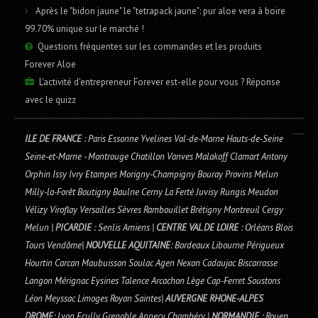
Après le "bidon jaune" le "tetrapack jaune": pur aloe vera à boire
99.70% unique sur le marché !
Questions fréquentes sur les commandes et les produits
Forever Aloe
L'activité d'entrepreneur Forever est-elle pour vous ? Réponse
avec le quizz
ILE DE FRANCE
: Paris Essonne Yvelines Val-de-Marne Hauts-de-Seine
Seine-et-Marne - Montrouge Chatillon Vanves Malakoff Clamart Antony
Orphin Issy Ivry Etampes Morigny-Champigny Bouray Provins Melun
Milly-la-Forêt Boutigny Baulne Cerny La Ferté Juvisy Rungis Meudon
Vélizy Viroflay Versailles Sèvres Rambouillet Brétigny Montreuil Cergy
Melun |
PICARDIE
: Senlis Amiens |
CENTRE VAL DE LOIRE
: Orléans Blois
Tours Vendôme|
NOUVELLE AQUITAINE
: Bordeaux Libourne Périgueux
Hourtin Carcan Maubuisson Soulac Agen Nexon Cadaujac Biscarrosse
Langon Mérignac Eysines Talence Arcachon Lège Cap-Ferret Soustons
Léon Meyssac Limoges Royan Saintes|
AUVERGNE RHONE-ALPES
DROME
: Lyon Ecully Grenoble Annecy Chambéry |
NORMANDIE
: Rouen